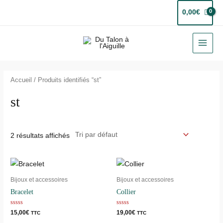
Aller
0,00
€
au
contenu
MAI
MEN
Accueil
/ Produits identifiés “st”
st
2 résultats affichés
Bijoux et accessoires
Bijoux et accessoires
Bracelet
Collier
Note
Note
15,00
€
19,00
€
TTC
TTC
0
0
sur
sur