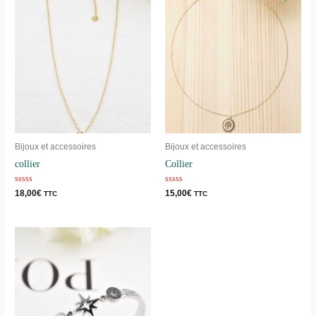
Bijoux et accessoires
Bijoux et accessoires
collier
Collier
Note
Note
18,00
€
15,00
€
TTC
TTC
0
0
sur
sur
5
5