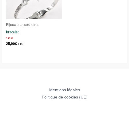
Bijoux et accessoires
bracelet
Note
25,90
€
TTC
0
sur
5
Mentions légales
Politique de cookies (UE)