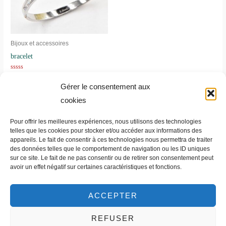
Bijoux et accessoires
bracelet
Note
25,90
€
TTC
0
Gérer le consentement aux
sur
5
cookies
Pour offrir les meilleures expériences, nous utilisons des technologies
telles que les cookies pour stocker et/ou accéder aux informations des
appareils. Le fait de consentir à ces technologies nous permettra de traiter
des données telles que le comportement de navigation ou les ID uniques
Mentions légales
sur ce site. Le fait de ne pas consentir ou de retirer son consentement peut
avoir un effet négatif sur certaines caractéristiques et fonctions.
Politique de cookies (UE)
ACCEPTER
REFUSER