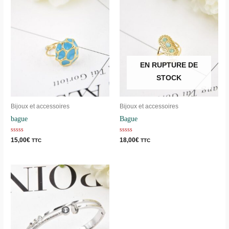
EN RUPTURE DE
STOCK
Bijoux et accessoires
Bijoux et accessoires
bague
Bague
Note
Note
15,00
€
18,00
€
TTC
TTC
0
0
sur
sur
5
5