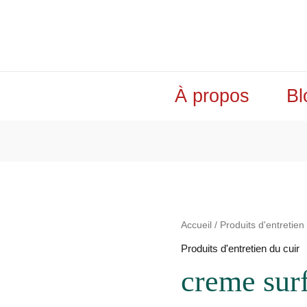
À propos
Bl
quantité
Accueil
/
Produits d'entretien
de
Produits d'entretien du cuir
creme
creme sur
surfine