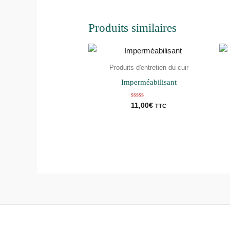
Produits similaires
Produits d'entretien du cuir
Imperméabilisant
Note
11,00
€
TTC
0
sur
5