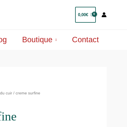
0,00
€
og
Boutique
Contact
 du cuir
/ creme surfine
fine