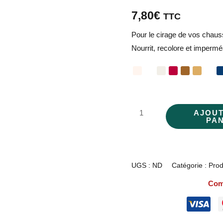
7,80
€
TTC
Pour le cirage de vos chauss
Nourrit, recolore et imperméa
AJOU
PA
UGS :
ND
Catégorie :
Prod
Com