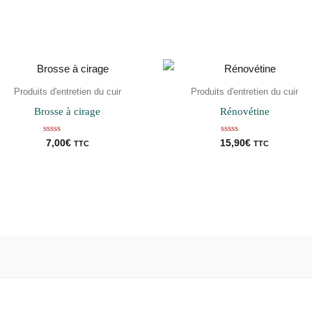
Produits d'entretien du cuir
Produits d'entretien du cuir
Brosse à cirage
Rénovétine
Note
Note
7,00
€
15,90
€
TTC
TTC
0
0
sur
sur
5
5