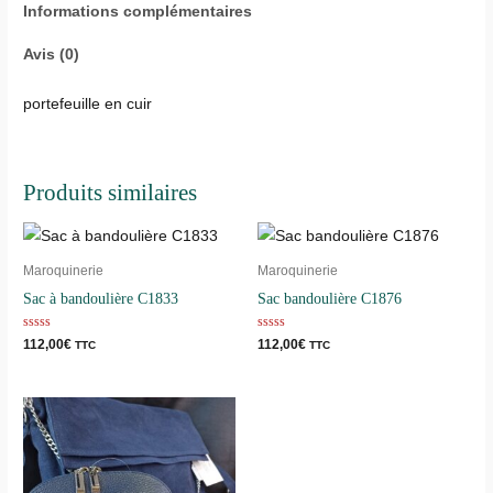
Informations complémentaires
Avis (0)
portefeuille en cuir
Produits similaires
Maroquinerie
Maroquinerie
Sac à bandoulière C1833
Sac bandoulière C1876
Note
Note
112,00
€
112,00
€
TTC
TTC
0
0
sur
sur
5
5