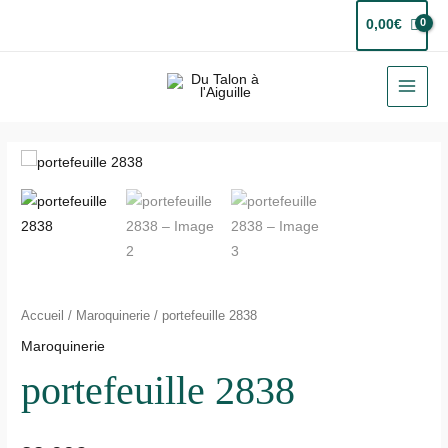
Aller
0,00
€
au
contenu
MAI
MEN
quantité
de
portefeuille
2838
Accueil
/
Maroquinerie
/ portefeuille 2838
Maroquinerie
portefeuille 2838