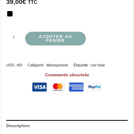
39,00
€
TTC
AJOUTER AU
PANIER
UGS :
ND
Catégorie :
Maroquinerie
Étiquette :
cuir lisse
Commande sécurisée
Description