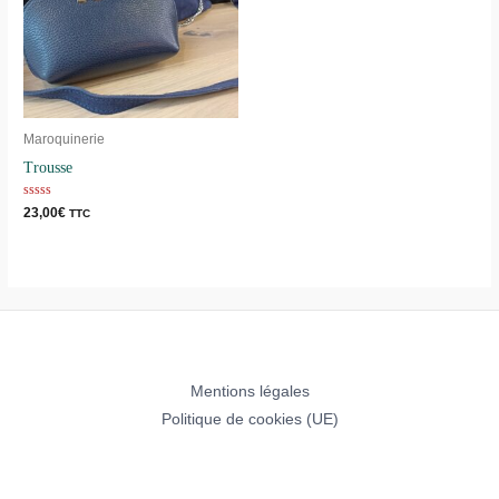
Maroquinerie
Trousse
Note
23,00
€
TTC
0
sur
5
Mentions légales
Politique de cookies (UE)