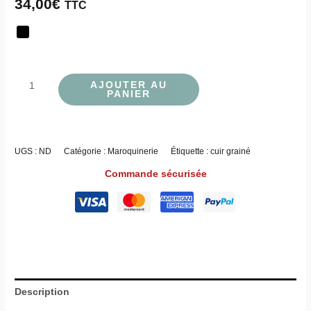
34,00
€
TTC
AJOUTER AU
PANIER
UGS :
ND
Catégorie :
Maroquinerie
Étiquette :
cuir grainé
Commande sécurisée
Description