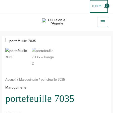
Aller
0,00
€
au
contenu
MAI
MEN
quantité
de
portefeuille
7035
Accueil
/
Maroquinerie
/ portefeuille 7035
Maroquinerie
portefeuille 7035