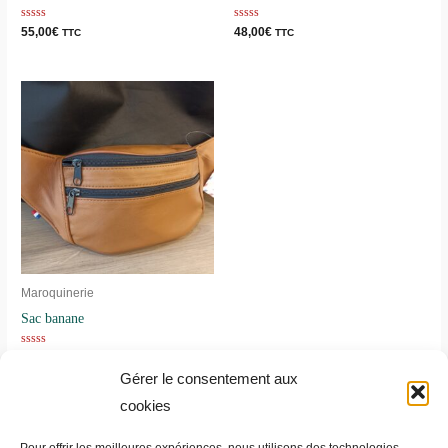
Note
Note
55,00
€
48,00
€
TTC
TTC
0
0
sur
sur
5
5
Maroquinerie
Sac banane
Note
50,00
€
TTC
0
Gérer le consentement aux
sur
5
cookies