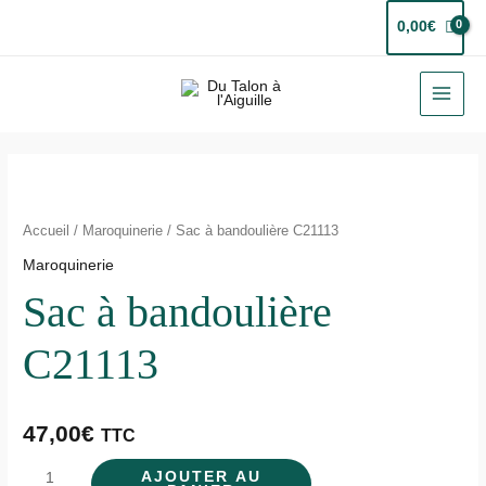
Aller
0,00
€
au
contenu
MAI
MEN
quantité
de
Sac
Accueil
/
Maroquinerie
/ Sac à bandoulière C21113
à
Maroquinerie
bandoulière
Sac à bandoulière
C21113
C21113
47,00
€
TTC
AJOUTER AU