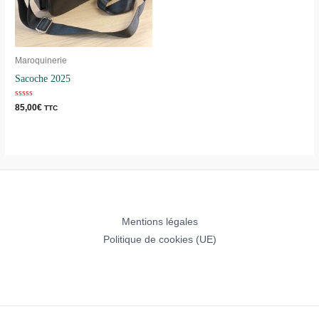
Maroquinerie
Sacoche 2025
Note
85,00
€
TTC
0
sur
5
Mentions légales
Politique de cookies (UE)