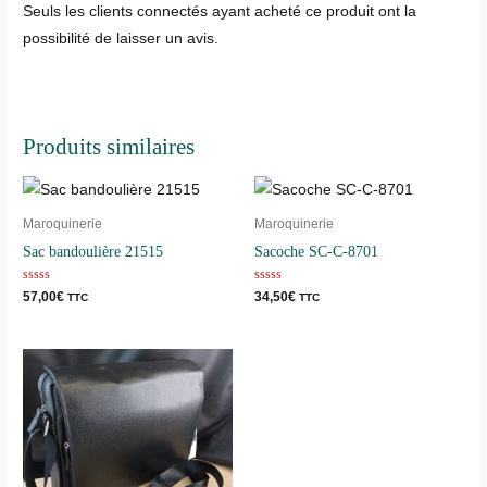
Seuls les clients connectés ayant acheté ce produit ont la
possibilité de laisser un avis.
Produits similaires
Maroquinerie
Maroquinerie
Sac bandoulière 21515
Sacoche SC-C-8701
Note
Note
57,00
€
34,50
€
TTC
TTC
0
0
sur
sur
5
5