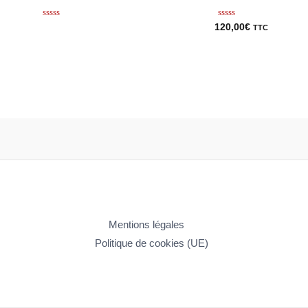
Note
Note
120,00
€
TTC
0
0
sur
sur
5
5
Mentions légales
Politique de cookies (UE)