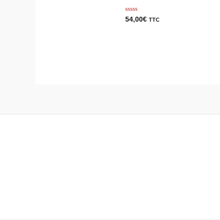
Note
54,00
€
TTC
0
sur
5