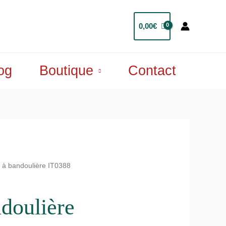
0,00
€
og
Boutique
Contact
 à bandoulière IT0388
ndoulière