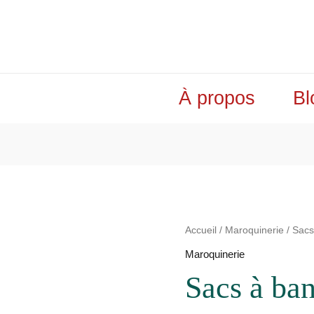
À propos
Bl
quantité
Accueil
/
Maroquinerie
/ Sacs
de
Maroquinerie
Sacs
Sacs à ba
à
bandoulière