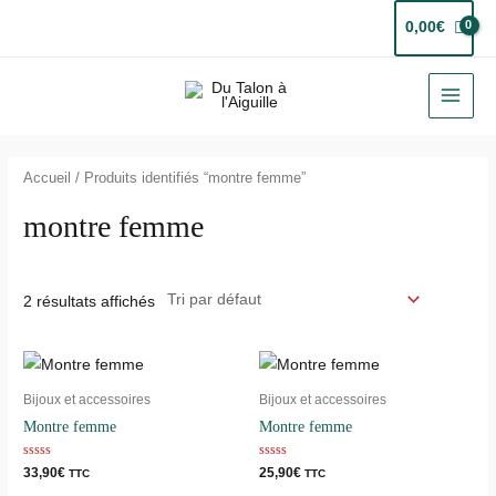
Aller
0,00
€
au
contenu
MAI
MEN
Accueil
/ Produits identifiés “montre femme”
montre femme
2 résultats affichés
Bijoux et accessoires
Bijoux et accessoires
Montre femme
Montre femme
Note
Note
33,90
€
25,90
€
TTC
TTC
0
0
sur
sur