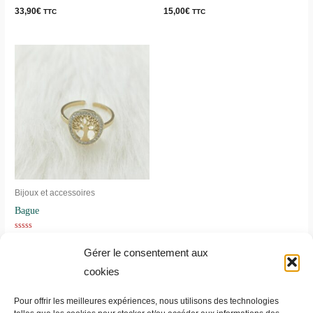
Note
Note
33,90
€
15,00
€
TTC
TTC
0
0
sur
sur
5
5
Bijoux et accessoires
Bague
Note
16,00
€
TTC
0
Gérer le consentement aux
sur
5
cookies
Pour offrir les meilleures expériences, nous utilisons des technologies