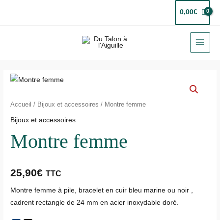
Aller
0,00
€
au
contenu
MAI
MEN
quantité
de
Montre
Accueil
/
Bijoux et accessoires
/ Montre femme
femme
Bijoux et accessoires
Montre femme
25,90
€
TTC
Montre femme à pile, bracelet en cuir bleu marine ou noir ,
cadrent rectangle de 24 mm en acier inoxydable doré.